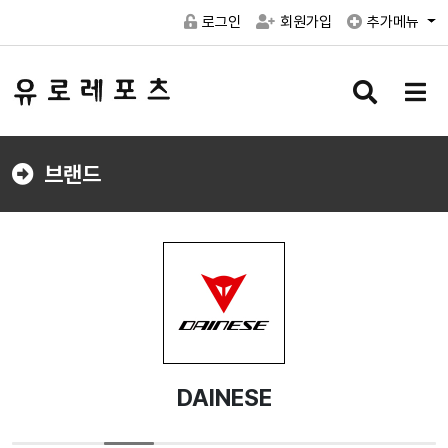
로그인
회원가입
추가메뉴
검
메
색
뉴
버
버
튼
튼
브랜드
DAINESE