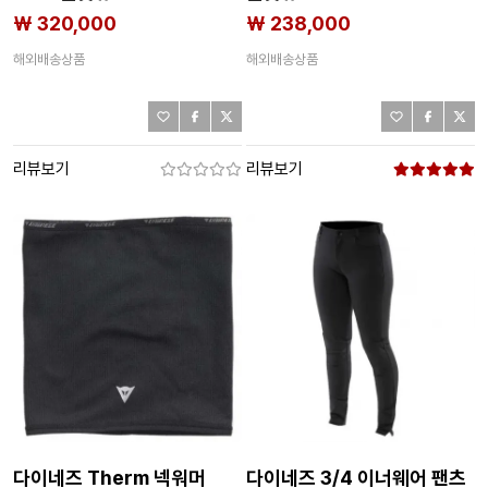
3140737203
₩ 320,000
₩ 238,000
해외배송상품
해외배송상품
리뷰보기
리뷰보기
다이네즈 Therm 넥워머
다이네즈 3/4 이너웨어 팬츠