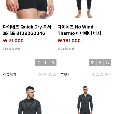
다이네즈 Quick Dry 복서
다이네즈 No Wind
브리프 8139260346
Thermo 이너웨어 바지
8139260345
₩ 71,000
₩ 181,000
해외배송상품
해외배송상품
리뷰보기
리뷰보기