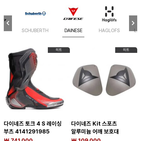
IT
SCHUBERTH
DAINESE
HAGLOFS
LA
히트
히트
다이네즈 토크 4 S 레이싱
다이네즈 Kit 스포츠
부츠 4141291985
알루미늄 어깨 보호대
4136626905
₩ 741,000
₩ 109,000