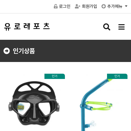
로그인
회원가입
추가메뉴
검
메
색
뉴
버
버
튼
튼
인기상품
인기
인기