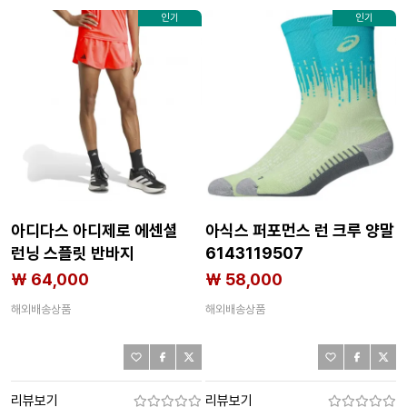
인기
인기
아디다스 아디제로 에센셜
아식스 퍼포먼스 런 크루 양말
런닝 스플릿 반바지
6143119507
6143209361
₩ 64,000
₩ 58,000
해외배송상품
해외배송상품
리뷰보기
리뷰보기