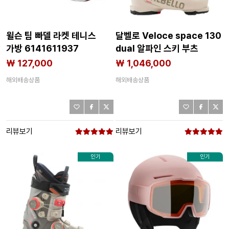
윌슨 팀 빠델 라켓 테니스
달벨로 Veloce space 130
가방 6141611937
dual 알파인 스키 부츠
8142226488
₩ 127,000
₩ 1,046,000
해외배송상품
해외배송상품
리뷰보기
리뷰보기
인기
인기