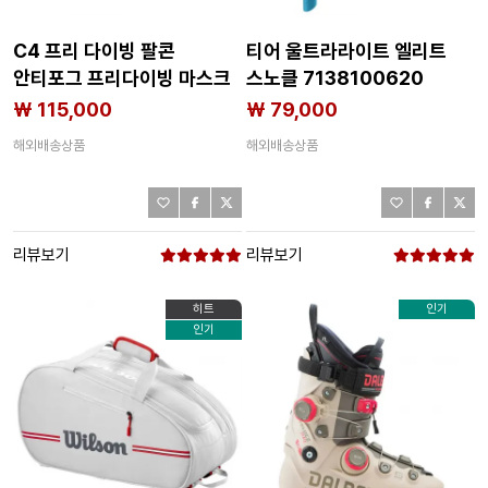
C4 프리 다이빙 팔콘
티어 울트라라이트 엘리트
안티포그 프리다이빙 마스크
스노클 7138100620
7141681091
₩ 115,000
₩ 79,000
해외배송상품
해외배송상품
리뷰보기
리뷰보기
히트
인기
인기