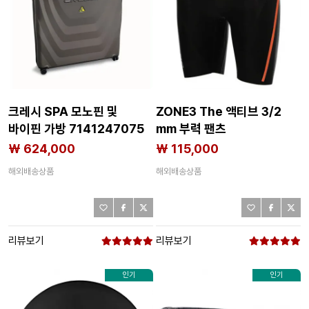
크레시 SPA 모노핀 및
ZONE3 The 액티브 3/2
바이핀 가방 7141247075
mm 부력 팬츠
7140476564
₩ 624,000
₩ 115,000
해외배송상품
해외배송상품
리뷰보기
리뷰보기
인기
인기