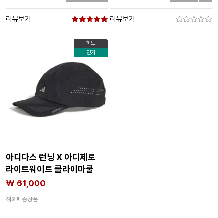
리뷰보기
리뷰보기
히트
인기
아디다스 런닝 X 아디제로
라이트웨이트 클라이마쿨
모자 6141580362
₩ 61,000
해외배송상품