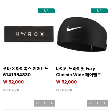
인기
인기
푸마 X 하이록스 헤어밴드
나이키 드라이핏 Fury
6141954830
Classic Wide 헤어밴드
6141668011
₩ 52,000
₩ 52,000
해외배송상품
해외배송상품