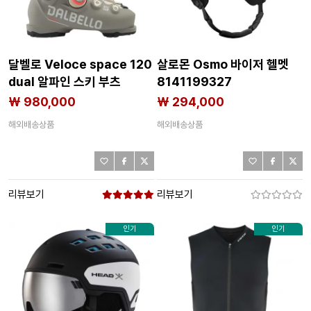
달벨로 Veloce space 120
살로몬 Osmo 바이저 헬멧
dual 알파인 스키 부츠
8141199327
8142226487
₩ 980,000
₩ 294,000
해외배송상품
해외배송상품
리뷰보기
리뷰보기
인기
인기