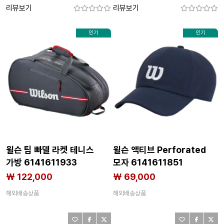
리뷰보기
리뷰보기
인기
인기
윌슨 팀 빠델 라켓 테니스
윌슨 액티브 Perforated
가방 6141611933
모자 6141611851
₩ 122,000
₩ 69,000
해외배송상품
해외배송상품