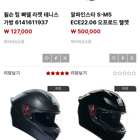
윌슨 팀 빠델 라켓 테니스
알파인스타 S-M5
가방 6141611937
ECE22.06 오프로드 헬멧
4139838620
₩ 127,000
₩ 500,000
해외배송상품
해외배송상품
리뷰보기
리뷰보기
히트
히트