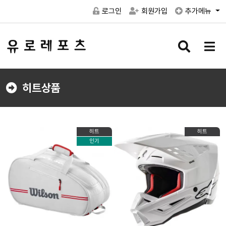
로그인
회원가입
추가메뉴
검
메
색
뉴
버
버
튼
튼
히트상품
히트
히트
인기