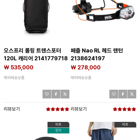
오스프리 롤링 트랜스포터
페츨 Nao RL 헤드 랜턴
120L 캐리어 2141779718
2138624197
₩ 535,000
₩ 278,000
해외배송상품
해외배송상품
리뷰보기
리뷰보기
히트
히트
인기