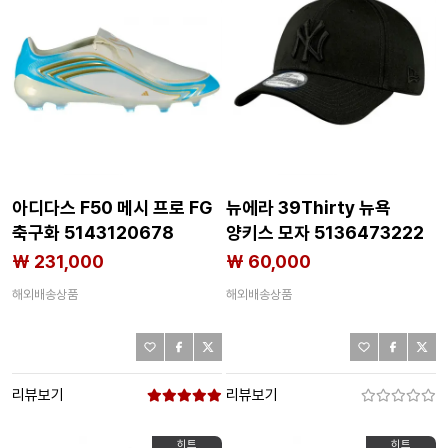
아디다스 F50 메시 프로 FG
뉴에라 39Thirty 뉴욕
축구화 5143120678
양키스 모자 5136473222
₩ 231,000
₩ 60,000
해외배송상품
해외배송상품
리뷰보기
리뷰보기
히트
히트