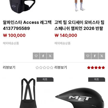
알파인스타 Access 레그백
고빅 팀 오디세이 모비스타 팀
4137795589
스페니쉬 챔피언 2026 반팔
져지 3142776378
₩ 100,000
₩ 140,000
해외배송상품
해외배송상품
리뷰보기
리뷰보기
히트
히트