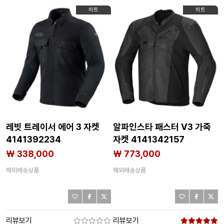
히트
히트
레빗 트레이서 에어 3 자켓
알파인스타 패스터 V3 가죽
4141392234
자켓 4141342157
₩ 338,000
₩ 773,000
해외배송상품
해외배송상품
리뷰보기
리뷰보기