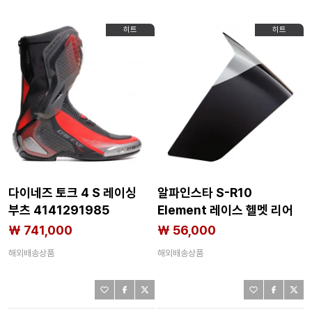
히트
히트
다이네즈 토크 4 S 레이싱
알파인스타 S-R10
부츠 4141291985
Element 레이스 헬멧 리어
스포일러 4140721956
₩ 741,000
₩ 56,000
해외배송상품
해외배송상품