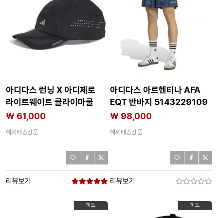
아디다스 런닝 X 아디제로
아디다스 아르헨티나 AFA
라이트웨이트 클라이마쿨
EQT 반바지 5143229109
모자 6141580362
₩ 61,000
₩ 98,000
해외배송상품
해외배송상품
리뷰보기
리뷰보기
히트
히트