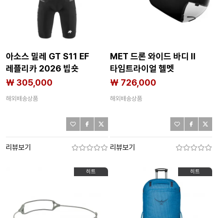
아소스 밀레 GT S11 EF
MET 드론 와이드 바디 II
레플리카 2026 빕숏
타임트라이얼 헬멧
3142745198
3142227709
₩ 305,000
₩ 726,000
해외배송상품
해외배송상품
리뷰보기
리뷰보기
히트
히트