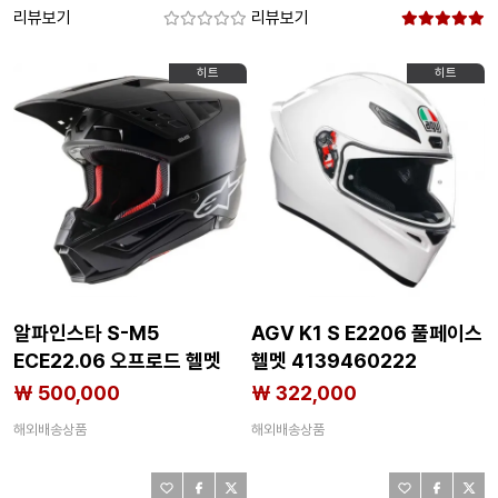
리뷰보기
리뷰보기
히트
히트
알파인스타 S-M5
AGV K1 S E2206 풀페이스
ECE22.06 오프로드 헬멧
헬멧 4139460222
4139838621
₩ 500,000
₩ 322,000
해외배송상품
해외배송상품