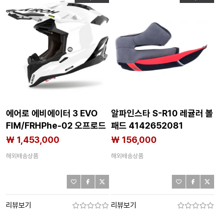
에어로 에비에이터 3 EVO
알파인스타 S-R10 레귤러 볼
FIM/FRHPhe-02 오프로드
패드 4142652081
헬멧 4142805407
₩ 1,453,000
₩ 156,000
해외배송상품
해외배송상품
리뷰보기
리뷰보기