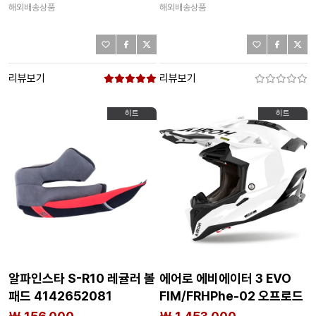
해외배송상품
해외배송상품
리뷰보기
리뷰보기
히트
히트
알파인스타 S-R10 레귤러 볼
에어로 에비에이터 3 EVO
패드 4142652081
FIM/FRHPhe-02 오프로드
헬멧 4142805407