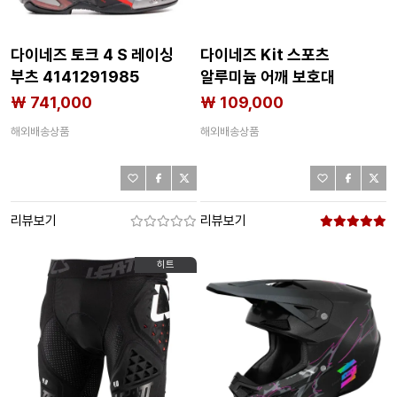
다이네즈 토크 4 S 레이싱
다이네즈 Kit 스포츠
부츠 4141291985
알루미늄 어깨 보호대
4136626905
₩ 741,000
₩ 109,000
해외배송상품
해외배송상품
리뷰보기
리뷰보기
히트