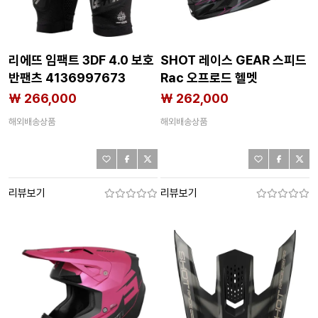
리에뜨 임팩트 3DF 4.0 보호
SHOT 레이스 GEAR 스피드
반팬츠 4136997673
Rac 오프로드 헬멧
4143369086
₩ 266,000
₩ 262,000
해외배송상품
해외배송상품
리뷰보기
리뷰보기