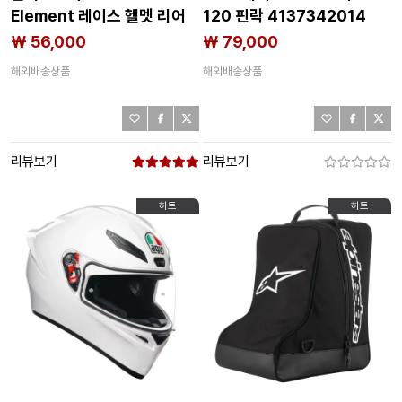
Element 레이스 헬멧 리어
120 핀락 4137342014
스포일러 4140721956
₩ 56,000
₩ 79,000
해외배송상품
해외배송상품
리뷰보기
리뷰보기
히트
히트