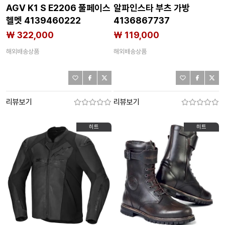
AGV K1 S E2206 풀페이스
알파인스타 부츠 가방
헬멧 4139460222
4136867737
₩ 322,000
₩ 119,000
해외배송상품
해외배송상품
리뷰보기
리뷰보기
히트
히트