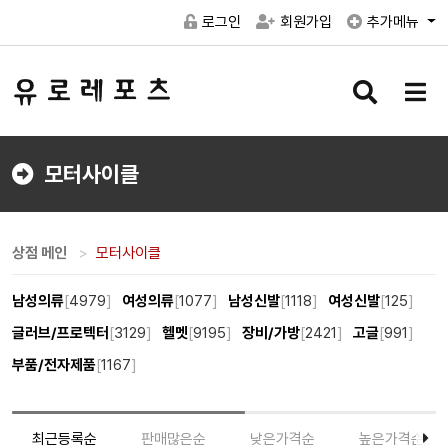
로그인
회원가입
추가메뉴
검
메
색
뉴
버
버
튼
튼
모터사이클
상점 메인
모터사이클
남성의류
[
4979
]
여성의류
[
1077
]
남성신발
[
1118
]
여성신발
[
125
]
글러브/프로텍터
[
3129
]
헬멧
[
9195
]
장비/가방
[
2421
]
고글
[
991
]
부품/전자제품
[
1167
]
최근등록순
판매많은순
낮은가격순
높은가격순