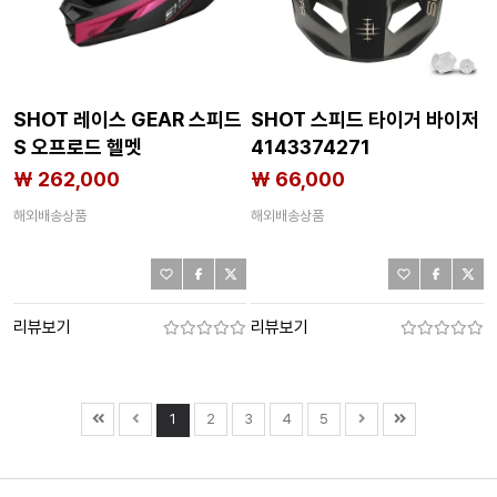
SHOT 레이스 GEAR 스피드
SHOT 스피드 타이거 바이저
S 오프로드 헬멧
4143374271
4143369088
₩ 262,000
₩ 66,000
해외배송상품
해외배송상품
리뷰보기
리뷰보기
1
2
3
4
5