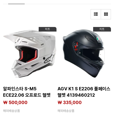
히트
히트
알파인스타 S-M5
AGV K1 S E2206 풀페이스
ECE22.06 오프로드 헬멧
헬멧 4139460212
4139838620
₩ 500,000
₩ 335,000
해외배송상품
해외배송상품