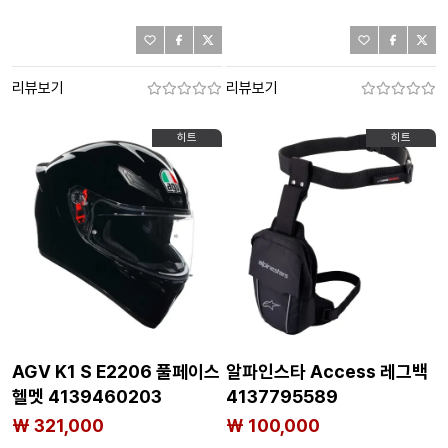
리뷰보기
리뷰보기
히트
히트
AGV K1 S E2206 풀페이스
알파인스타 Access 레그백
헬멧 4139460203
4137795589
₩ 321,000
₩ 100,000