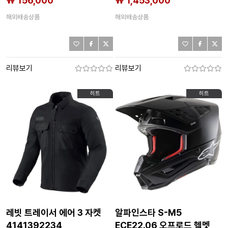
₩ 156,000
₩ 1,453,000
해외배송상품
해외배송상품
리뷰보기
리뷰보기
히트
히트
레빗 트레이서 에어 3 자켓
알파인스타 S-M5
4141392234
ECE22.06 오프로드 헬멧