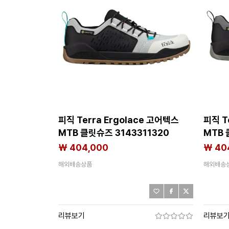
피직 Terra Ergolace 고어텍스
피직 T
MTB 클릿슈즈 3143311320
MTB 
₩ 404,000
₩ 40
해외배송상품
해외배송
리뷰보기
리뷰보