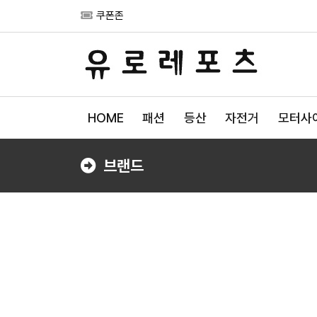
쿠폰존
HOME
패션
등산
자전거
모터사
브랜드