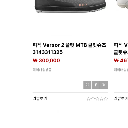
피직 Versor 2 플랫 MTB 클릿슈즈
피직 V
3143311325
클릿슈즈
₩ 300,000
₩ 46
해외배송상품
해외배송
리뷰보기
리뷰보