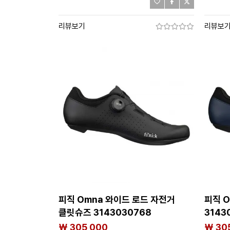
리뷰보기
리뷰보
피직 Omna 와이드 로드 자전거
피직 
클릿슈즈 3143030768
3143
₩ 305,000
₩ 30