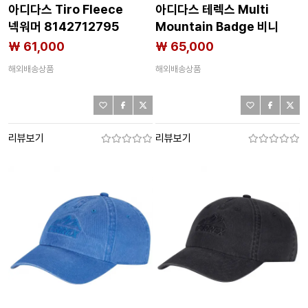
아디다스 Tiro Fleece
아디다스 테렉스 Multi
넥워머 8142712795
Mountain Badge 비니
8142712719
₩ 61,000
₩ 65,000
해외배송상품
해외배송상품
리뷰보기
리뷰보기