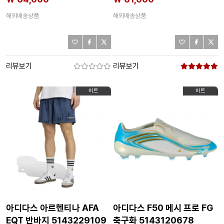
해외배송상품
해외배송상품
리뷰보기
리뷰보기
히트
히트
아디다스 아르헨티나 AFA
아디다스 F50 메시 프로 FG
EQT 반바지 5143229109
축구화 5143120678