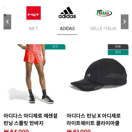
STARS
MET
ADIDAS
SELLE ITALIA
인기
히트
인기
아디다스 아디제로 에센셜
아디다스 런닝 X 아디제로
런닝 스플릿 반바지
라이트웨이트 클라이마쿨
6143209361
모자 6141580362
₩ 64,000
₩ 61,000