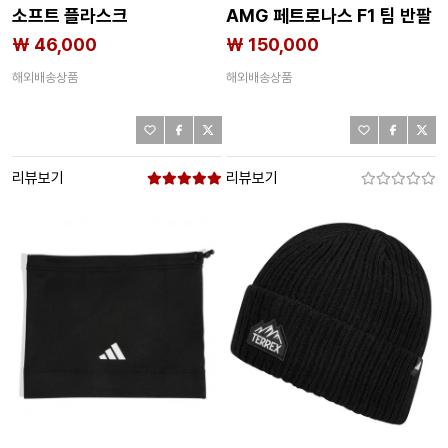
소프트 플라스크
AMG 페트로나스 F1 팀 반팔
2142170931
폴로 셔츠 141516497
₩ 46,000
₩ 150,000
해외배송상품
해외배송상품
리뷰보기
리뷰보기