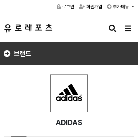
로그인
회원가입
추가메뉴
검
메
색
뉴
버
버
튼
튼
브랜드
ADIDAS