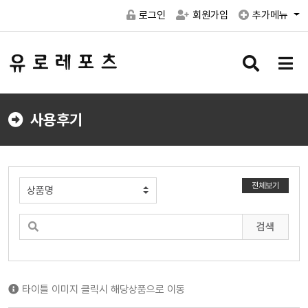
로그인
회원가입
추가메뉴
검
메
색
뉴
버
버
튼
튼
사용후기
전체보기
검색
타이틀 이미지 클릭시 해당상품으로 이동