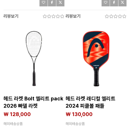
리뷰보기
리뷰보기
헤드 라켓 Bolt 엘리트 pack
헤드 라켓 래디컬 엘리트
2026 빠델 라켓
2024 피클볼 패들
6142756397
6140598702
₩ 128,000
₩ 130,000
해외배송상품
해외배송상품