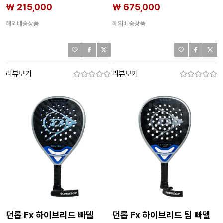
6142651707
₩ 215,000
₩ 675,000
해외배송상품
해외배송상품
리뷰보기
리뷰보기
던롭 Fx 하이브리드 빠델
던롭 Fx 하이브리드 팀 빠델