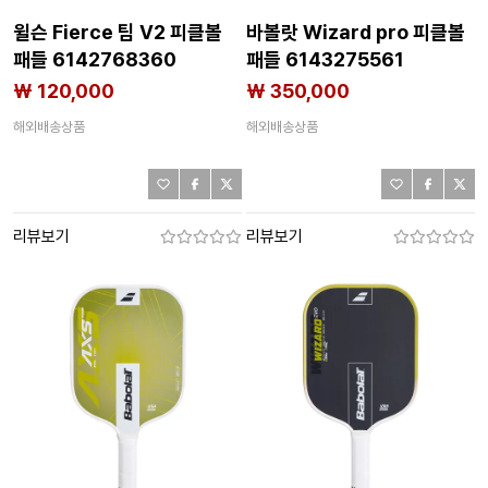
윌슨 Fierce 팀 V2 피클볼
바볼랏 Wizard pro 피클볼
패들 6142768360
패들 6143275561
₩ 120,000
₩ 350,000
해외배송상품
해외배송상품
리뷰보기
리뷰보기