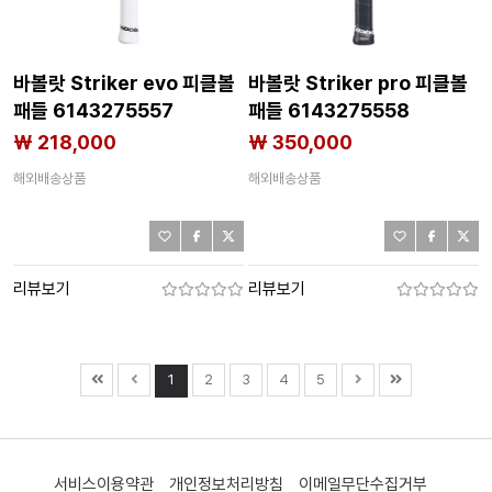
바볼랏 Striker evo 피클볼
바볼랏 Striker pro 피클볼
패들 6143275557
패들 6143275558
₩ 218,000
₩ 350,000
해외배송상품
해외배송상품
리뷰보기
리뷰보기
1
2
3
4
5
서비스이용약관
개인정보처리방침
이메일무단수집거부