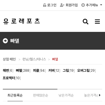
로그인
회원가입
추가메뉴
검
메
색
뉴
버
버
튼
튼
빠델
상점 메인
런닝/헬스/테니스
빠델
해변
[
6
]
빠델
[
288
]
피클
[
94
]
커버
[
12
]
그립
[
19
]
오버그립
[
29
]
프로텍터
[
10
]
최근등록순
판매많은순
낮은가격순
높은가격순