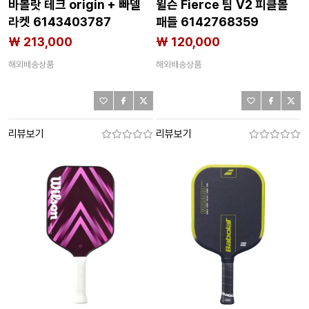
바볼랏 테크 origin + 빠델
윌슨 Fierce 팀 V2 피클볼
라켓 6143403787
패들 6142768359
₩ 213,000
₩ 120,000
해외배송상품
해외배송상품
리뷰보기
리뷰보기