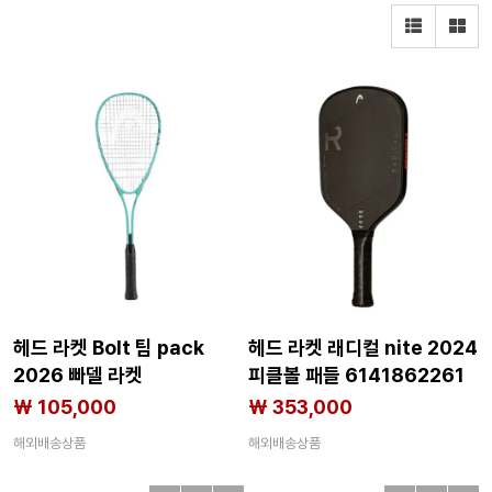
헤드 라켓 Bolt 팀 pack
헤드 라켓 래디컬 nite 2024
2026 빠델 라켓
피클볼 패들 6141862261
6142756398
₩ 105,000
₩ 353,000
해외배송상품
해외배송상품