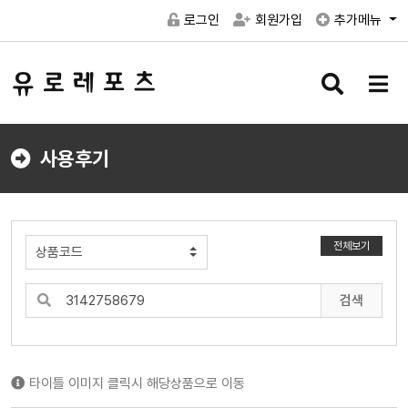
로그인
회원가입
추가메뉴
검
메
색
뉴
버
버
튼
튼
사용후기
전체보기
검색
타이틀 이미지 클릭시 해당상품으로 이동