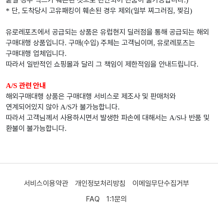
붙일 경우 박스가 훼손된 것으로 판단되어 반품이 불가능합니다
.)
단
도착당시 고유패킹이 훼손된 경우 제외
일부 찌그러짐
찢김
*
,
(
,
)
유로레포츠에서 공급되는 상품은 유럽현지 딜러점을 통해 공급되는 해외
구매대행 상품입니다
구매
수입
주체는 고객님이며
유로레포츠는
.
(
)
,
구매대행 업체입니다
.
따라서 일반적인 쇼핑몰과 달리 그 책임이 제한적임을 안내드립니다
.
관련 안내
A/S
해외구매대행 상품은 구매대행 서비스로 제조사 및 판매처와
연계되어있지 않아
가 불가능합니다
A/S
.
따라서 고객님께서 사용하시면서 발생한 파손에 대해서는
나 반품 및
A/S
환불이 불가능합니다
.
서비스이용약관
개인정보처리방침
이메일무단수집거부
FAQ
1:1문의