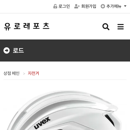
로그인
회원가입
추가메뉴
검
메
색
뉴
버
버
튼
튼
로드
상점 메인
자전거