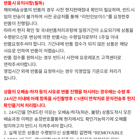
반품시 유의사항
필독
(
)
해외배송상품의 반품의 경우 사전 현지판매점내 확인이 필요하며
반드시
,
임의 반송이 불가하여 사전 공급처를 통해
리턴인보이스
를 요청한후
“
”
반품이 진행됩니다
.
따라서 현지 확인 및 국내반품처리과정에 일정기간이 소요되기에 상품을
수령받으신후 변심에 의한 반품시는 수령일자로부터
주일 이내
1
반품요청주셔야 합니다
기간내에 반품 접수가 되지 않은 상품은 해당
.
사유로 인하여 반품이 어렵습니다
.
반품 접수를 원하시는 경우 반드시 사전에 유로레포츠 고객센터로
연락주셔야합니다
.
영업시간 외에 반품을 요청하시는 경우 익영업일 기준으로 처리가
됩니다
.
상품의 오배송
하자 등의 사유로 반품 진행을 하시려는 경우에는 수령 후
/
시간 이내에 아래 항목을 사진촬영후
센터 연락처로 문자전송후 현지
24
CS
확인을거쳐 처리됩니다
.
시간을 안내드린 이유는 오배송
하자
파손
불량
상품도착시 모든
1. 24
/
(
,
)
배송과정 이력은 송장번호를통해 현지에서도 확인가능하기에 오해를
방지하고자 반드시 지켜주셔야 합니다
.
실제 모든 상품은 수령받으신 상품패킹 겉면에
2.
“REMOVABLE